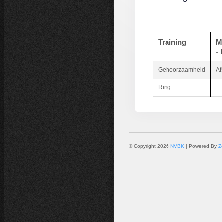
Training
M
-
Gehoorzaamheid
Af
Ring
© Copyright 2026
NVBK
| Powered By
Z