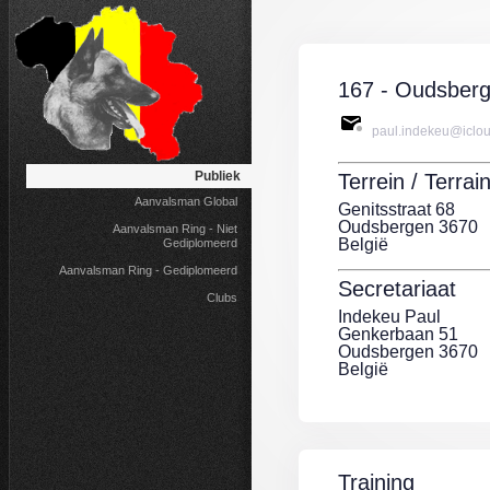
167 - Oudsber
paul.indekeu@iclo
Publiek
Terrein / Terrain
Aanvalsman Global
Genitsstraat 68
Oudsbergen 3670
Aanvalsman Ring - Niet
België
Gediplomeerd
Aanvalsman Ring - Gediplomeerd
Secretariaat
Clubs
Indekeu Paul
Genkerbaan 51
Oudsbergen 3670
België
Training