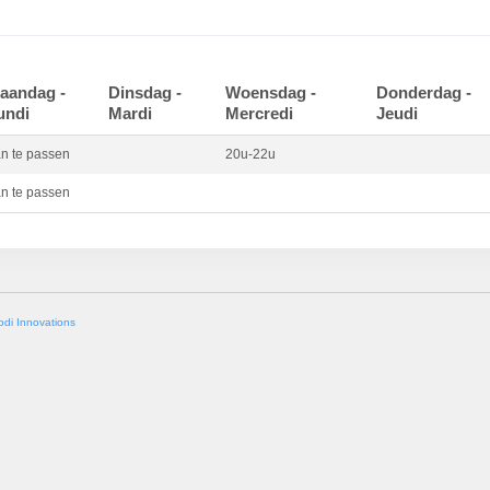
aandag -
Dinsdag -
Woensdag -
Donderdag -
undi
Mardi
Mercredi
Jeudi
n te passen
20u-22u
n te passen
odi Innovations