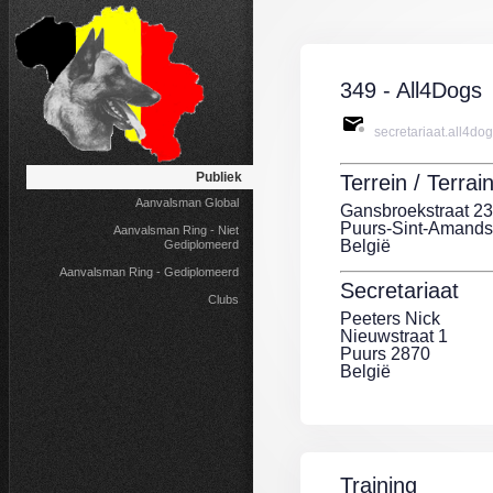
349 - All4Dogs
secretariaat.all4d
Publiek
Terrein / Terrain
Aanvalsman Global
Gansbroekstraat 23
Puurs-Sint-Amands
Aanvalsman Ring - Niet
België
Gediplomeerd
Aanvalsman Ring - Gediplomeerd
Secretariaat
Clubs
Peeters Nick
Nieuwstraat 1
Puurs 2870
België
Training