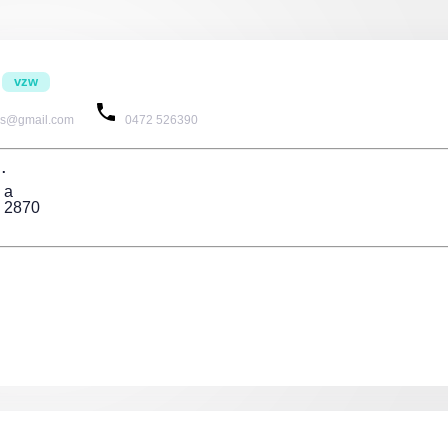
vzw
ogs@gmail.com
0472 526390
.
 a
 2870