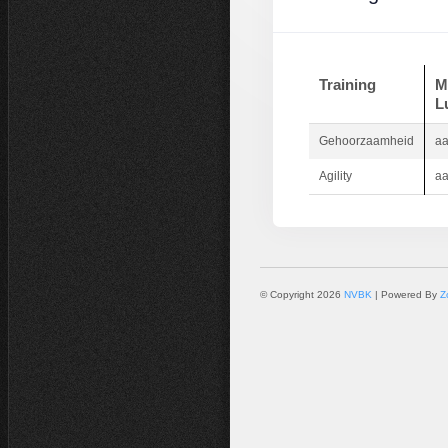
Training
M
L
Gehoorzaamheid
aa
Agility
aa
© Copyright 2026
NVBK
| Powered By
Z