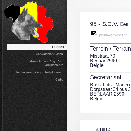
95 - S.C.V. Ber
polido@skynet.be
Publiek
Terrein / Terrain
Aanvalsman Global
Misstraat 70
Berlaar 2590
Aanvalsman Ring - Niet
Belgie
Gediplomeerd
Aanvalsman Ring - Gediplomeerd
Secretariaat
Clubs
Busschots - Marien
Dorpstraat 34 bus 3
BERLAAR 2590
België
Training