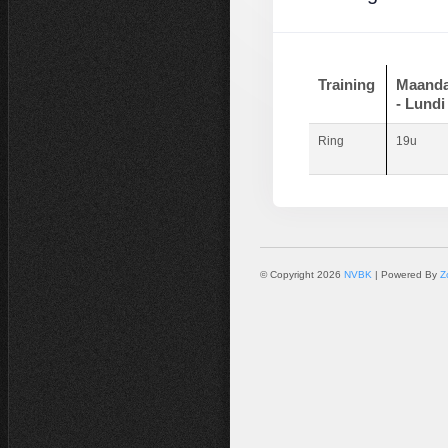
Training
Maand
- Lundi
Ring
19u
© Copyright 2026
NVBK
| Powered By
Z