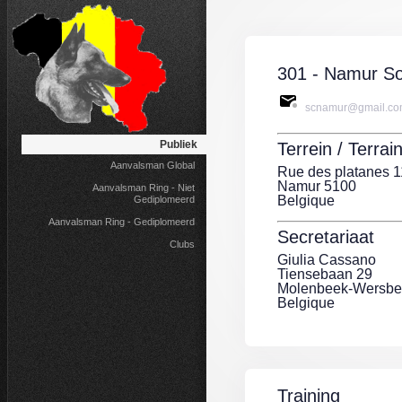
301 - Namur So
scnamur@gmail.co
Publiek
Terrein / Terrain
Aanvalsman Global
Rue des platanes 1
Namur 5100
Aanvalsman Ring - Niet
Belgique
Gediplomeerd
Aanvalsman Ring - Gediplomeerd
Secretariaat
Clubs
Giulia Cassano
Tiensebaan 29
Molenbeek-Wersbe
Belgique
Training