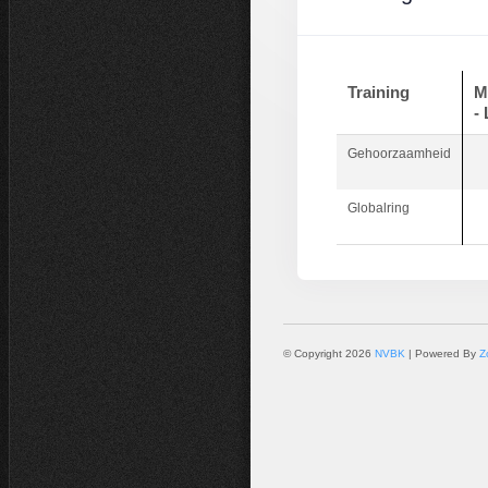
Training
M
-
Gehoorzaamheid
Globalring
© Copyright 2026
NVBK
| Powered By
Z